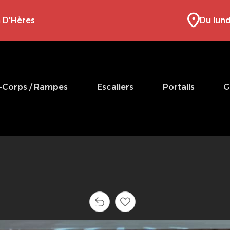
 D'Hères
Du lund
-Corps / Rampes
Escaliers
Portails
G