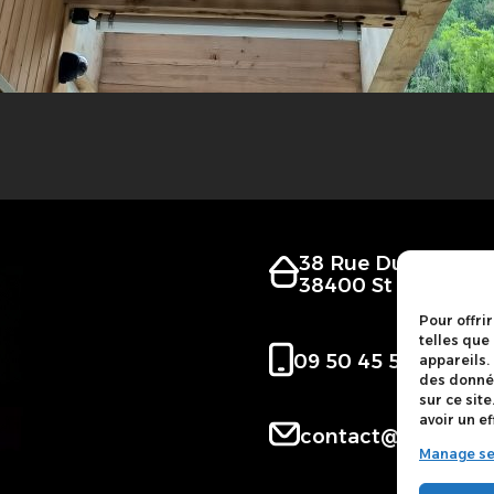
38 Rue Du Bourga
38400 St Martin D
Pour offri
telles que
09 50 45 50 47
appareils.
des donnée
sur ce sit
avoir un ef
contact@belledonne
Manage se